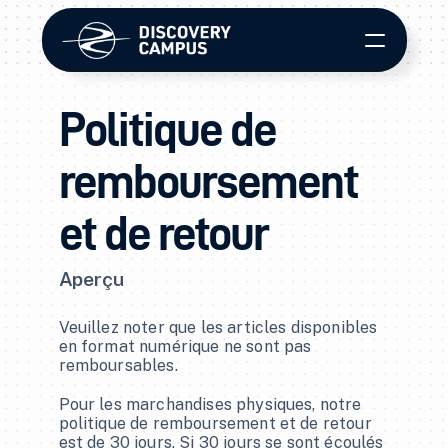
Politique de 
remboursement 
Apprentissage en ligne
et de retour
Développement de cours
Aperçu
Plateforme LMS
Veuillez noter que les articles disponibles 
en format numérique ne sont pas 
remboursables.
Nous joindre
Pour les marchandises physiques, notre 
politique de remboursement et de retour 
Diffusion en continu et médias
est de 30 jours. Si 30 jours se sont écoulés 