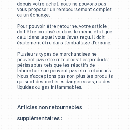
depuis votre achat, nous ne pouvons pas 
vous proposer un remboursement complet 
Diffusion en direct
ou un échange.
Événements hybrides
Pour pouvoir être retourné, votre article 
doit être inutilisé et dans le même état que 
celui dans lequel vous l'avez reçu. Il doit 
Diffusion en continu
également être dans l'emballage d'origine.
Production vidéo d'entreprise
Plusieurs types de marchandises ne 
peuvent pas être retournés. Les produits 
périssables tels que les réactifs de 
Services de médias 
laboratoire ne peuvent pas être retournés. 
sociaux
Nous n'acceptons pas non plus les produits 
qui sont des matières dangereuses, ou des 
liquides ou gaz inflammables.
Identité de marque
Publication planifiée
Articles non retournables 
supplémentaires :
Services de conception graphique